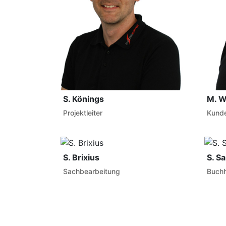
S. Könings
M. W
Projektleiter
Kunde
S. Brixius
S. S
Sachbearbeitung
Buchh